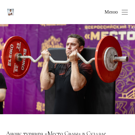
Меню
Анонс турнира «Место Силы» в Суздале