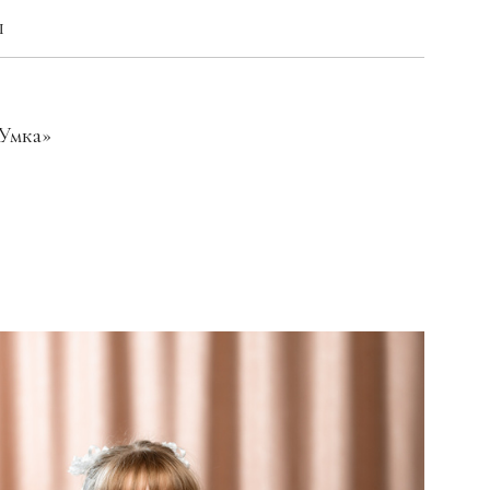
Ы
«Умка»