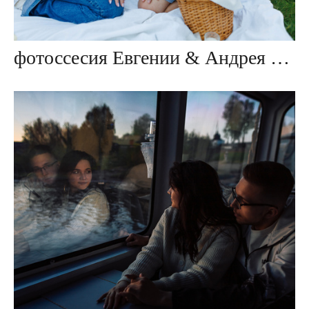
фотоссесия Евгении & Андрея ≪В ожидании чуда≫