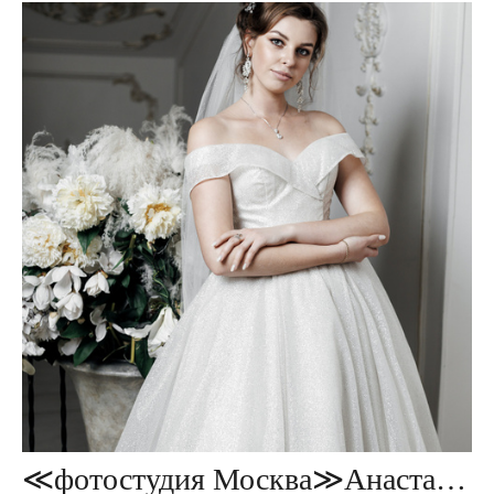
≪фотостудия Москва≫Анастасия