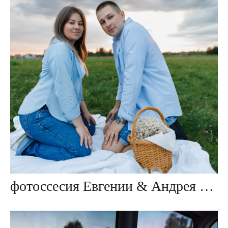
фотоссесия Евгении & Андрея ≪В ожидании чуда≫