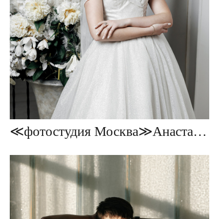
≪фотостудия Москва≫Анастасия