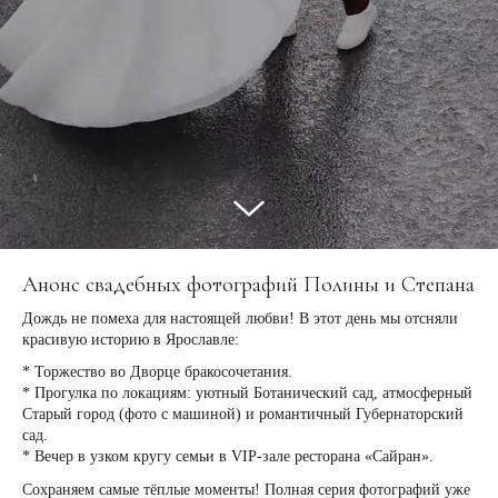
Анонс свадебных фотографий Полины и Степана
Дождь не помеха для настоящей любви! В этот день мы отсняли
красивую историю в Ярославле:
* Торжество во Дворце бракосочетания.
* Прогулка по локациям: уютный Ботанический сад, атмосферный
Старый город (фото с машиной) и романтичный Губернаторский
сад.
* Вечер в узком кругу семьи в VIP-зале ресторана «Сайран».
Сохраняем самые тёплые моменты! Полная серия фотографий уже