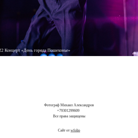
022 Концерт «День города Пошехонье»
Фотограф Михаил Александров
+79301299609
Все права защищены
Сайт от
wfolio