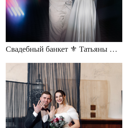
Свадебный банкет ⚜ Татьяны & Алексея ⚜